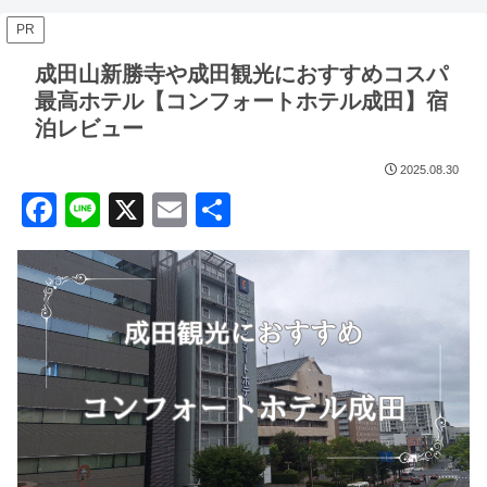
PR
成田山新勝寺や成田観光におすすめコスパ
最高ホテル【コンフォートホテル成田】宿
泊レビュー
2025.08.30
F
Li
X
E
共
a
n
m
有
c
e
ail
e
b
o
o
k