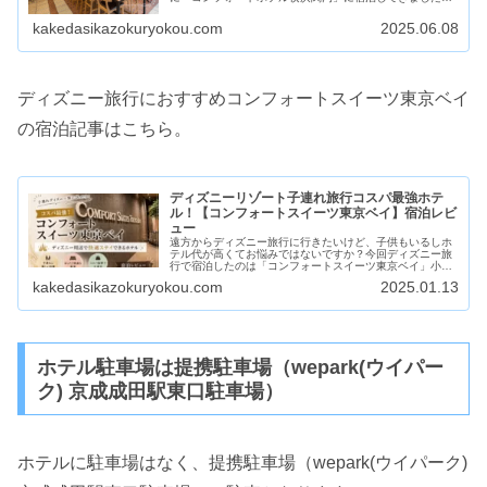
朝食無料、子供添い寝無料と子連れにはうれしいコスパ最
高のホテルだったのでご紹介します...
kakedasikazokuryokou.com
2025.06.08
ディズニー旅行におすすめコンフォートスイーツ東京ベイ
の宿泊記事はこちら。
ディズニーリゾート子連れ旅行コスパ最強ホテ
ル！【コンフォートスイーツ東京ベイ】宿泊レビ
ュー
遠方からディズニー旅行に行きたいけど、子供もいるしホ
テル代が高くてお悩みではないですか？今回ディズニー旅
行で宿泊したのは「コンフォートスイーツ東京ベイ」小学
生以下添い寝無料朝食無料と宿泊料は実質大人料金だけ！
kakedasikazokuryokou.com
2025.01.13
リーズナブルに宿泊できる子連れに...
ホテル駐車場は提携駐車場（wepark(ウイパー
ク) 京成成田駅東口駐車場）
ホテルに駐車場はなく、提携駐車場（wepark(ウイパーク)