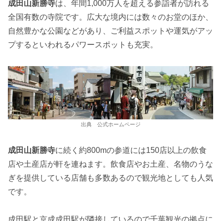
成田山新勝寺
は、年間1,000万人を超える参詣者が訪れる
全国有数の寺院です。広大な境内には数々のお堂のほか、
自然豊かな公園などがあり、ご利益スポットや運気がアッ
プするといわれるパワースポットも充実。
出典 公式ホームページ
成田山新勝寺
に続く約800mの参道には150店以上の飲食
店や土産店が軒を連ねます。飲食店やお土産、名物のうな
ぎを提供している店舗も多数あるので観光地としても人気
です。
成田駅と京成成田駅が隣接しているので千葉観光の拠点に