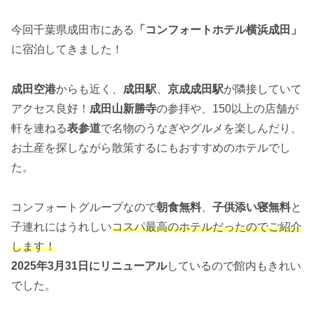
今回千葉県成田市にある
「コンフォートホテル横浜成田」
に宿泊してきました！
成田空港
からも近く、
成田駅
、
京成成田駅
が隣接していて
アクセス良好！
成田山新勝寺
の参拝や、150以上の店舗が
軒を連ねる
表参道
で名物のうなぎやグルメを楽しんだり、
お土産を探しながら散策するにもおすすめのホテルでし
た。
コンフォートグループなので
朝食無料
、
子供添い寝無料
と
子連れにはうれしい
コスパ最高のホテルだったのでご紹介
します！
2025年3月31日にリニューアル
しているので館内もきれい
でした。