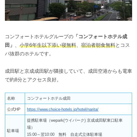
コンフォートホテルグループの
「コンフォートホテル成
田」
、
小学6年生以下添い寝無料
、
宿泊者朝食無料
とコス
パ抜群のホテルです。
成田駅と京成成田駅が隣接していて、成田空港からも電車
で約8分とアクセス良好。
名称
コンフォートホテル成田
公式HP
https://www.choice-hotels.jp/hotel/narita/
提携駐車場（wepark(ウイパーク) 京成成田駅東口駐車
場）
駐車場
15:00～翌10:00 無料 自走式立体駐車場