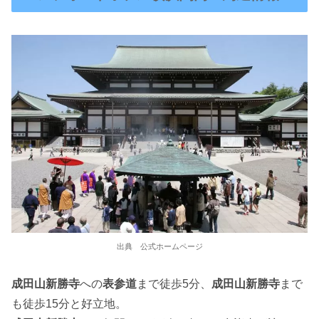
出典 公式ホームページ
成田山新勝寺
への
表参道
まで徒歩5分、
成田山新勝寺
まで
も徒歩15分と好立地。