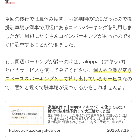
す。
今回の旅行では夏休み期間、お盆期間の宿泊だったので提
携駐車場が満車で周辺にあるコインパーキングを利用しま
したが、周辺にたくさんコインパーキングがあったのです
ぐに駐車することができました。
もし周辺パーキングが満車の時は、
akippa（アキッパ）
というサービスを使ってみてください。
個人や企業が空き
スペースをパーキングとして貸し出しているサービス
なの
で、意外と近くで駐車場が見つかるかもしれませんよ。
家族旅行で【akippa アキッパ】を使ってみた！
横浜で駐車場予約して大正解だった話
旅行やちょっとしたお出かけで駐車場探しに困ったことは
ありませんか？今回家族4人で横浜に1泊2日の旅行へ。定
番の横浜中華街やみなとみらいを巡る予定で、車で行くこ
とにしました。ただ心配だったのが、「目的地周辺の駐車
場が混んでて駐車できないかも」...
kakedasikazokuryokou.com
2025.07.15