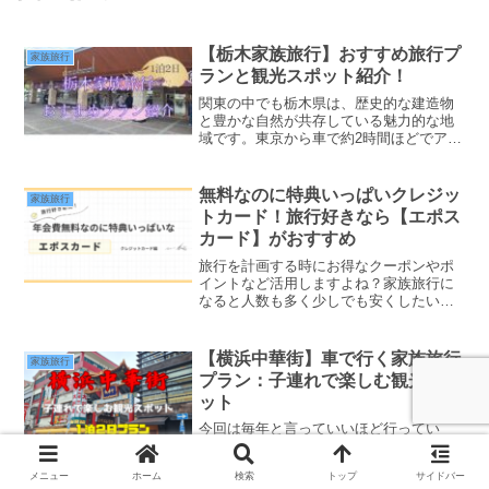
【栃木家族旅行】おすすめ旅行プ
家族旅行
ランと観光スポット紹介！
関東の中でも栃木県は、歴史的な建造物
と豊かな自然が共存している魅力的な地
域です。東京から車で約2時間ほどでアク
セスできるため、週末旅行にぴったりの
目的地。今回の旅では、宇都宮市にある
「大谷資料館」で地下の歴史と神秘を味
無料なのに特典いっぱいクレジッ
家族旅行
わい、宇都宮餃子を堪能...
トカード！旅行好きなら【エポス
カード】がおすすめ
旅行を計画する時にお得なクーポンやポ
イントなど活用しますよね？家族旅行に
なると人数も多く少しでも安くしたいと
頭を悩ませます。そんな中、お得な特典
がついているクレジットカードがあるの
はご存知でしたか？年会費永年無料なの
【横浜中華街】車で行く家族旅行
家族旅行
に全国10,000店舗で...
プラン：子連れで楽しむ観光スポ
ット
今回は毎年と言っていいほど行ってい
る、家族みんなが大好きな横浜中華街に
行ってきました。ホテルから各店舗まで
メニュー
ホーム
検索
トップ
サイドバー
紹介しますので旅行プランの参考にして