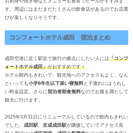
お刺身や焼き物などメニューも豊富でビールがすすみま
す。周辺にはまだまだたくさんの飲食店があるのでお店選
びが楽しくなりそうです。
コンフォートホテル成田 宿泊まとめ
成田空港に近く駅近で旅行の拠点にしたい人には
「コンフ
ォートホテル成田」
がおすすめです！
ホテル館内もきれいで、観光地へのアクセスもよく、なん
といっても
小学6年生以下添い寝無料
と子連れにはうれし
い料金設定。さらに
宿泊者朝食無料
なのでお腹を満たして
観光に行けます。
2025年3月31日にリニューアルしているので館内もきれい
でした。
成田駅
、
京成成田駅
が隣接していてアクセス良