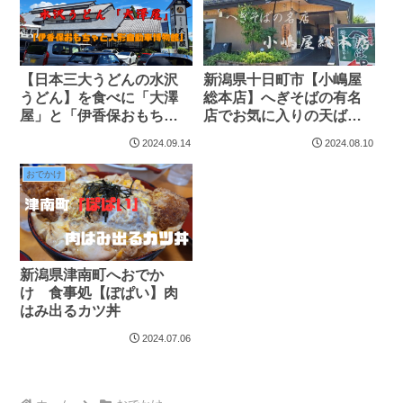
【日本三大うどんの水沢
新潟県十日町市【小嶋屋
うどん】を食べに「大澤
総本店】へぎそばの有名
屋」と「伊香保おもちゃ
店でお気に入りの天ばら
と人形自動車博物館」へ
膳をいただく
2024.09.14
2024.08.10
おでかけ
おでかけ
新潟県津南町へおでか
け 食事処【ぽぱい】肉
はみ出るカツ丼
2024.07.06