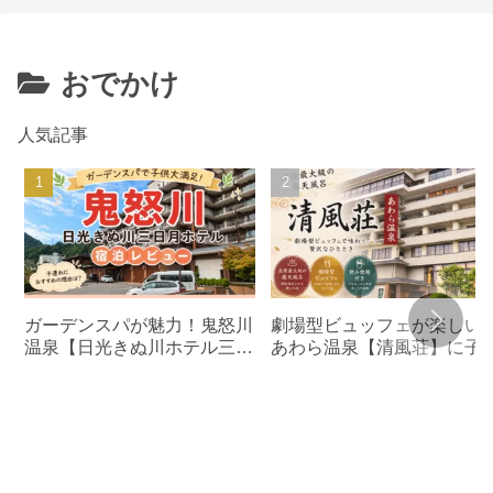
おでかけ
人気記事
ガーデンスパが魅力！鬼怒川
劇場型ビュッフェが楽しい
温泉【日光きぬ川ホテル三日
あわら温泉【清風荘】に子
月】子連れ宿泊レビュー
れ宿泊レビュー北陸最大級
露天風呂でリラックス